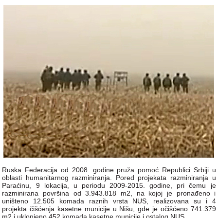
Ruska Federacija od 2008. godine pruža pomoć Republici Srbiji u
oblasti humanitarnog razminiranja. Pored projekata razminiranja u
Paraćinu, 9 lokacija, u periodu 2009-2015. godine, pri čemu je
razminirana površina od 3.943.818 m2, na kojoj je pronađeno i
uništeno 12.505 komada raznih vrsta NUS, realizovana su i 4
projekta čišćenja kasetne municije u Nišu, gde je očišćeno 741.379
m2 i uklonjeno 452 komada kasetne municije i ostalog NUS.