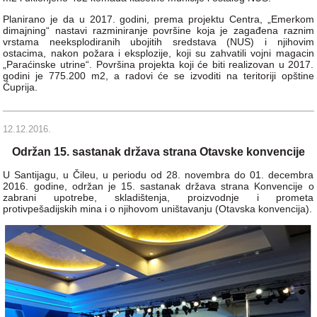
Planirano je da u 2017. godini, prema projektu Centra, „Emerkom
dimajning“ nastavi razminiranje površine koja je zagađena raznim
vrstama neeksplodiranih ubojitih sredstava (NUS) i njihovim
ostacima, nakon požara i eksplozije, koji su zahvatili vojni magacin
„Paraćinske utrine“. Površina projekta koji će biti realizovan u 2017.
godini je 775.200 m2, a radovi će se izvoditi na teritoriji opštine
Ćuprija.
12.12.2016.
Održan 15. sastanak država strana Otavske konvencije
U Santijagu, u Čileu, u periodu od 28. novembra do 01. decembra
2016. godine, održan je 15. sastanak država strana Konvencije o
zabrani upotrebe, skladištenja, proizvodnje i prometa
protivpešadijskih mina i o njihovom uništavanju (Otavska konvencija).