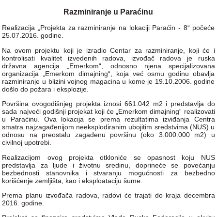
Razminiranje u Paraćinu
Realizacija „Projekta za razminiranje na lokaciji Paraćin - 8“ počeće
25.07.2016. godine.
Na ovom projektu koji je izradio Centar za razminiranje, koji će i
kontrolisati kvalitet izvedenih radova, izvođač radova je ruska
državna agencija „Emerkom“, odnosno njena specijalizovana
organizacija „Emerkom dimajning“, koja već osmu godinu obavlja
razminiranje u blizini vojnog magacina u kome je 19.10.2006. godine
došlo do požara i eksplozije.
Površina ovogodišnjeg projekta iznosi 661.042 m2 i predstavlja do
sada najveći godišnji projekat koji će „Emerkom dimajning“ realizovati
u Paraćinu. Ova lokacija se prema rezultatima izviđanja Centra
smatra najzagađenijom neeksplodiranim ubojitim sredstvima (NUS) u
odnosu na preostalu zagađenu površinu (oko 3.000.000 m2) u
civilnoj upotrebi.
Realizacijom ovog projekta otkloniće se opasnost koju NUS
predstavlja za ljude i životnu sredinu, doprineće se povećanju
bezbednosti stanovnika i stvaranju mogućnosti za bezbedno
korišćenje zemljišta, kao i eksploataciju šume.
Prema planu izvođača radova, radovi će trajati do kraja decembra
2016. godine.