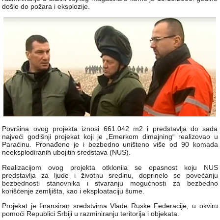
došlo do požara i eksplozije.
Površina ovog projekta iznosi 661.042 m2 i predstavlјa do sada
najveći godišnji projekat koji je „Emerkom dimajning“ realizovao u
Paraćinu. Pronađeno je i bezbedno uništeno više od 90 komada
neeksplodiranih ubojitih sredstava (NUS).
Realizacijom ovog projekta otklonila se opasnost koju NUS
predstavlјa za lјude i životnu sredinu, doprinelo se povećanju
bezbednosti stanovnika i stvaranju mogućnosti za bezbedno
korišćenje zemlјišta, kao i eksploataciju šume.
Projekat je finansiran sredstvima Vlade Ruske Federacije, u okviru
pomoći Republici Srbiji u razminiranju teritorija i objekata.