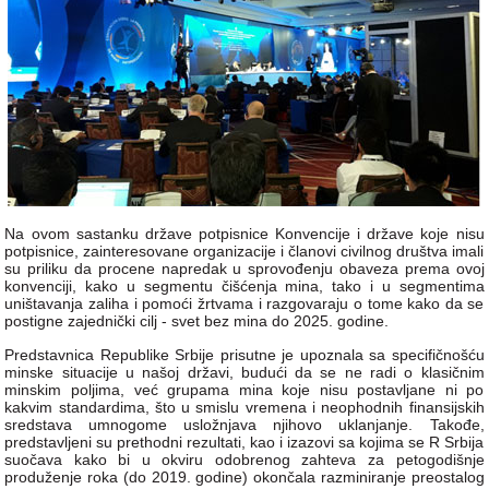
Na ovom sastanku države potpisnice Konvencije i države koje nisu
potpisnice, zainteresovane organizacije i članovi civilnog društva imali
su priliku da procene napredak u sprovođenju obaveza prema ovoj
konvenciji, kako u segmentu čišćenja mina, tako i u segmentima
uništavanja zaliha i pomoći žrtvama i razgovaraju o tome kako da se
postigne zajednički cilj - svet bez mina do 2025. godine.
Predstavnica Republike Srbije prisutne je upoznala sa specifičnošću
minske situacije u našoj državi, budući da se ne radi o klasičnim
minskim poljima, već grupama mina koje nisu postavljane ni po
kakvim standardima, što u smislu vremena i neophodnih finansijskih
sredstava umnogome usložnjava njihovo uklanjanje. Takođe,
predstavljeni su prethodni rezultati, kao i izazovi sa kojima se R Srbija
suočava kako bi u okviru odobrenog zahteva za petogodišnje
produženje roka (do 2019. godine) okončala razminiranje preostalog