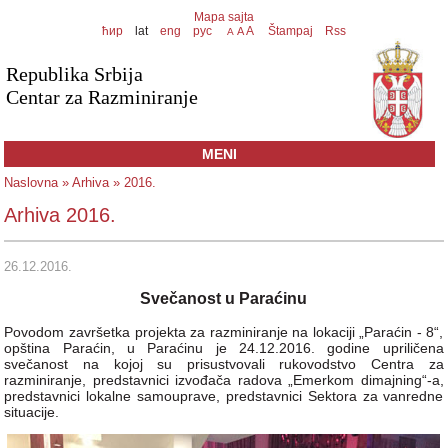
Mapa sajta
ћир
lat
eng
рус
A
Štampaj
Rss
A
A
Republika Srbija
Centar za Razminiranje
MENI
Naslovna
»
Arhiva
» 2016.
Arhiva 2016.
26.12.2016.
Svečanost u Paraćinu
Povodom završetka projekta za razminiranje na lokaciji „Paraćin - 8“,
opština Paraćin, u Paraćinu je 24.12.2016. godine upriličena
svečanost na kojoj su prisustvovali rukovodstvo Centra za
razminiranje, predstavnici izvođača radova „Emerkom dimajning“-a,
predstavnici lokalne samouprave, predstavnici Sektora za vanredne
situacije.