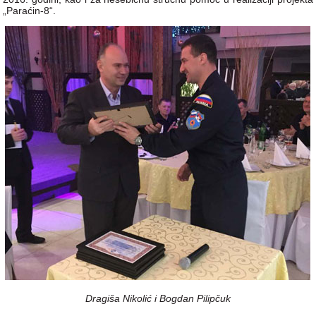
„Paraćin-8“.
Dragiša Nikolić i Bogdan Pilipčuk