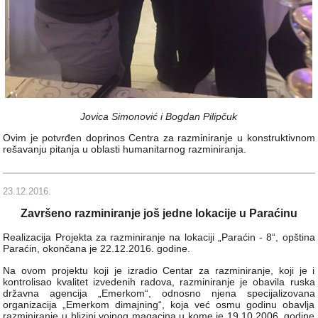
Jovica Simonović i Bogdan Pilipčuk
Ovim je potvrđen doprinos Centra za razminiranje u konstruktivnom
rešavanju pitanja u oblasti humanitarnog razminiranja.
23.12.2016.
Završeno razminiranje još jedne lokacije u Paraćinu
Realizacija Projekta za razminiranje na lokaciji „Paraćin - 8“, opština
Paraćin, okončana je 22.12.2016. godine.
Na ovom projektu koji je izradio Centar za razminiranje, koji je i
kontrolisao kvalitet izvedenih radova, razminiranje je obavila ruska
državna agencija „Emerkom“, odnosno njena specijalizovana
organizacija „Emerkom dimajning“, koja već osmu godinu obavlјa
razminiranje u blizini vojnog magacina u kome je 19.10.2006. godine