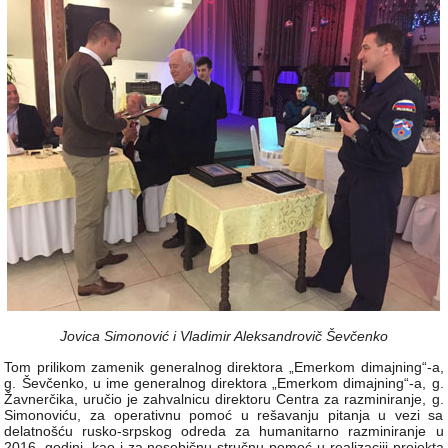
Jovica Simonović i Vladimir Aleksandrovič Ševčenko
Tom prilikom zamenik generalnog direktora „Emerkom dimajning“-a,
g. Ševčenko, u ime generalnog direktora „Emerkom dimajning“-a, g.
Žavnerčika, uručio je zahvalnicu direktoru Centra za razminiranje, g.
Simonoviću, za operativnu pomoć u rešavanju pitanja u vezi sa
delatnošću rusko-srpskog odreda za humanitarno razminiranje u
2016. godini, kao i za nesebičnu stručnu pomoć u realizaciji projekta