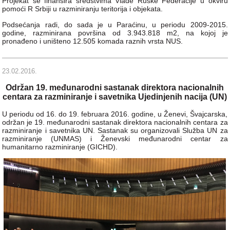
Projekat se finansira sredstvima Vlade Ruske Federacije u okviru
pomoći R Srbiji u razminiranju teritorija i objekata.
Podsećanja radi, do sada je u Paraćinu, u periodu 2009-2015.
godine, razminirana površina od 3.943.818 m2, na kojoj je
pronađeno i uništeno 12.505 komada raznih vrsta NUS.
23.02.2016.
Održan 19. međunarodni sastanak direktora nacionalnih
centara za razminiranje i savetnika Ujedinjenih nacija (UN)
U periodu od 16. do 19. februara 2016. godine, u Ženevi, Švajcarska,
održan je 19. međunarodni sastanak direktora nacionalnih centara za
razminiranje i savetnika UN. Sastanak su organizovali Služba UN za
razminiranje (UNMAS) i Ženevski međunarodni centar za
humanitarno razminiranje (GICHD).