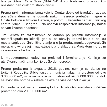
letenja Srbije i Crne Gore „SMATSA“ d.o.o. Radi se o prostoru koji
nije dostupan civilnom stanovništvu.
Prema prvim informacijama koje je Centar dobio od izvođača radova,
povređeni deminer je odmah nakon nesreće prebačen najpre u
Opštu bolnicu u Novom Pazaru, a potom u Urgentni centar Kliničkog
centra Srbije u Beogradu. Na osnovu raspoloživih informacija, nalazi
se van životne opasnosti.
Tim Centra za razminiranje se odmah po prijemu informacije o
nesreći uputio na lokaciju gde su se obavljali radovi kako bi na licu
mesta sagledao činjenično stanje u cilju preduzimanja odgovarajućih
mera, u okviru svojih nadležnosti, a u skladu sa Projektom i drugim
zakonskim odredbama.
U međuvremenu, radovi su prekinuti i formirana je Komisija za
utvrđivanje načina na koji je došlo do nesreće.
Prema podacima iz avgusta 2016. godine, sumnja se da se na
teritoriji Republike Srbije kasetna municija nalazi na prostoru od oko
3.000.000 m2, mine se nalaze na prostoru od oko 2.000.000 m2, dok
se avionske bombe – rakete nalaze na više od 150 lokacija.
Do sada je od mina i neeksplodiranih ubojitih sredstava očišćen
prostor od oko 20.000.000 m2.
22.07.2016.