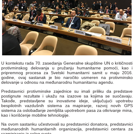
U kontekstu rada 70. zasedanja Generalne skupštine UN o kritičnosti
protivminskog delovanja u pružanju humanitarne pomoći, kao i
pripremnog procesa za Svetski humanitarni samit u maju 2016.
godine, ovaj sastanak je bio naročito usmeren na protivminsko
delovanje u odnosu na međunarodnu humanitarnu agendu.
Predstavnici protivminske zajednice su imali priliku da predstave
postignute rezultate i ukažu na izazove sa kojima se suočavaju.
Takođe, predstavljene su inovativne ideje, uključujući upotrebu
bespilotnih vazdušnih sistema za mapiranje, razvoj novih GPS
sistema za oslobađanje zemljišta upotrebom pasa za otkrivanje mina,
kao i korišćenje mobilne tehnologije.
Na ovom sastanku učestvovali su predstavnici donatora, predstavnici
međunarodnih humanitarnih organizacija, predstavnici centara za
razminiranje iz celog sveta.