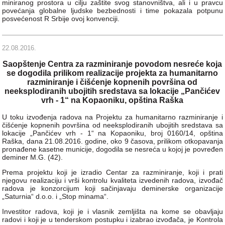
miniranog prostora u cilju zaštite svog stanovništva, ali i u pravcu
povećanja globalne ljudske bezbednosti i time pokazala potpunu
posvećenost R Srbije ovoj konvenciji.
22.08.2016.
Saopštenje Centra za razminiranje povodom nesreće koja
se dogodila prilikom realizacije projekta za humanitarno
razminiranje i čišćenje kopnenih površina od
neeksplodiranih ubojitih sredstava sa lokacije „Pančićev
vrh - 1“ na Kopaoniku, opština Raška
U toku izvođenja radova na Projektu za humanitarno razminiranje i
čišćenje kopnenih površina od neeksplodiranih ubojitih sredstava sa
lokacije „Pančićev vrh - 1“ na Kopaoniku, broj 0160/14, opština
Raška, dana 21.08.2016. godine, oko 9 časova, prilikom otkopavanja
pronađene kasetne municije, dogodila se nesreća u kojoj je povređen
deminer M.G. (42).
Prema projektu koji je izradio Centar za razminiranje, koji i prati
njegovu realizaciju i vrši kontrolu kvaliteta izvedenih radova, izvođač
radova je konzorcijum koji sačinjavaju deminerske organizacije
„Saturnia“ d.o.o. i „Stop minama“.
Investitor radova, koji je i vlasnik zemljišta na kome se obavljaju
radovi i koji je u tenderskom postupku i izabrao izvođača, je Kontrola