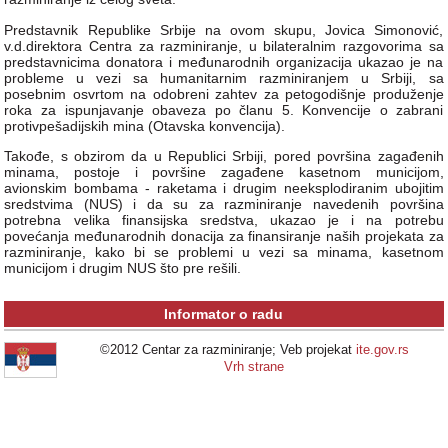
Predstavnik Republike Srbije na ovom skupu, Jovica Simonović,
v.d.direktora Centra za razminiranje, u bilateralnim razgovorima sa
predstavnicima donatora i međunarodnih organizacija ukazao je na
probleme u vezi sa humanitarnim razminiranjem u Srbiji, sa
posebnim osvrtom na odobreni zahtev za petogodišnje produženje
roka za ispunjavanje obaveza po članu 5. Konvencije o zabrani
protivpešadijskih mina (Otavska konvencija).
Takođe, s obzirom da u Republici Srbiji, pored površina zagađenih
minama, postoje i površine zagađene kasetnom municijom,
avionskim bombama - raketama i drugim neeksplodiranim ubojitim
sredstvima (NUS) i da su za razminiranje navedenih površina
potrebna velika finansijska sredstva, ukazao je i na potrebu
povećanja međunarodnih donacija za finansiranje naših projekata za
razminiranje, kako bi se problemi u vezi sa minama, kasetnom
municijom i drugim NUS što pre rešili.
Informator o radu
©2012 Centar za razminiranje; Veb projekat
ite.gov.rs
Vrh strane