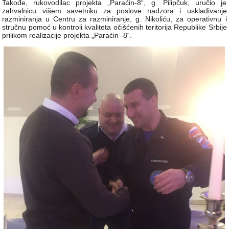
Takođe, rukovodilac projekta „Paraćin-8“, g. Pilipčuk, uručio je
zahvalnicu višem savetniku za poslove nadzora i usklađivanje
razminiranja u Centru za razminiranje, g. Nikoliću, za operativnu i
stručnu pomoć u kontroli kvaliteta očišćenih teritorija Republike Srbije
prilikom realizacije projekta „Paraćin -8“.