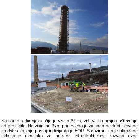
Na samom dimnjaku, čija je visina 69 m, vidljiva su brojna oštećenja
od projektila. Na visini od 37m primećena je za sada neidentifikovano
sredstvo za koju postoji indicija da je EOR. S obzirom da je planirano
uklanjanje dimnjaka za potrebe infrastrukturnog razvoja ovog