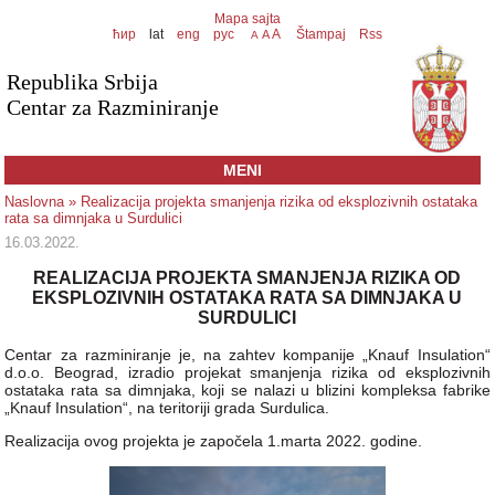
Mapa sajta
ћир
lat
eng
рус
A
Štampaj
Rss
A
A
Republika Srbija
Centar za Razminiranje
MENI
Naslovna
» Realizacija projekta smanjenja rizika od eksplozivnih ostataka
rata sa dimnjaka u Surdulici
16.03.2022.
REALIZACIJA PROJEKTA SMANJENJA RIZIKA OD
EKSPLOZIVNIH OSTATAKA RATA SA DIMNJAKA U
SURDULICI
Centar za razminiranje je, na zahtev kompanije „Knauf Insulation“
d.o.o. Beograd, izradio projekat smanjenja rizika od eksplozivnih
ostataka rata sa dimnjaka, koji se nalazi u blizini kompleksa fabrike
„Knauf Insulation“, na teritoriji grada Surdulica.
Realizacija ovog projekta je započela 1.marta 2022. godine.