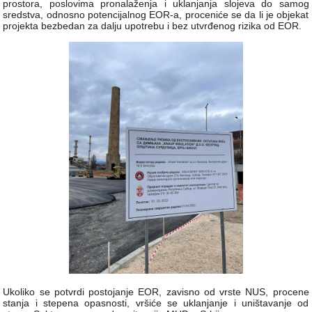
prostora, poslovima pronalaženja i uklanjanja slojeva do samog
sredstva, odnosno potencijalnog EOR-a, proceniće se da li je objekat
projekta bezbedan za dalju upotrebu i bez utvrđenog rizika od EOR.
Ukoliko se potvrdi postojanje EOR, zavisno od vrste NUS, procene
stanja i stepena opasnosti, vršiće se uklanjanje i uništavanje od