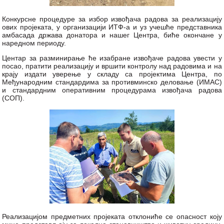
Конкурсне процедуре за избор извођача радова за реализацију
ових пројеката, у организацији ИТФ-а и уз учешће представника
амбасада држава донатора и нашег Центра, биће окончане у
наредном периоду.
Центар за разминирање ће изабране извођаче радова увести у
посао, пратити реализацију и вршити контролу над радовима и на
крају издати уверење у складу са пројектима Центра, по
Међународним стандардима за противминско деловање (ИМАС)
и стандардним оперативним процедурама извођача радова
(СОП).
Реализацијом предметних пројеката отклониће се опасност коју