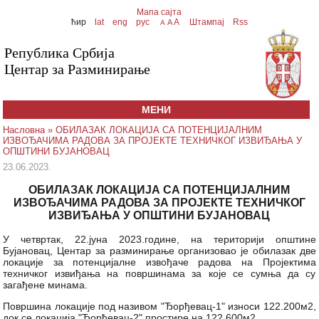
Мапа сајта
ћир
lat
eng
рус
A
Штампај
Rss
A
A
Република Србија
Центар за Разминирање
МЕНИ
Насловна
» ОБИЛАЗАК ЛОКАЦИЈА СА ПОТЕНЦИЈАЛНИМ
ИЗВОЂАЧИМА РАДОВА ЗА ПРОЈЕКТЕ ТЕХНИЧКОГ ИЗВИЂАЊА У
ОПШТИНИ БУЈАНОВАЦ
23.06.2023.
ОБИЛАЗАК ЛОКАЦИЈА СА ПОТЕНЦИЈАЛНИМ
ИЗВОЂАЧИМА РАДОВА ЗА ПРОЈЕКТЕ ТЕХНИЧКОГ
ИЗВИЂАЊА У ОПШТИНИ БУЈАНОВАЦ
У четвртак, 22.јуна 2023.године, на територији општине
Бујановац, Центар за разминирање организовао је обилазак две
локације за потенцијалне извођаче радова на Пројектима
техничког извиђања на површинама за које се сумња да су
загађене минама.
Површина локације под називом "Ђорђевац-1" износи 122.200м2,
док се локација "Ђорђевац-2" простире на 122.600м2.