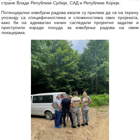
стране Владе Републике Србије, САД и Републике Корејe.
Потенцијални извођачи радова имали су прилике да се на терену
упознају са специфичностима и сложеностима ових пројеката,
како би на адекватан начин сагледали пројектне задатке и
приступили изради понуда за извођење радова на овим
локацијама.