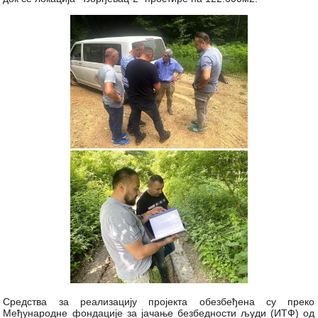
Средства за реализацију пројекта обезбеђена су преко
Међународне фондације за јачање безбедности људи (ИТФ) од