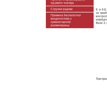
од јавног значаја
Стручни радови
8. и 9.
за чишћ
Примена беспилотног
контрол
ваздухоплова у
извођач
хуманитарном
Фазе 3,
разминирању
Том при