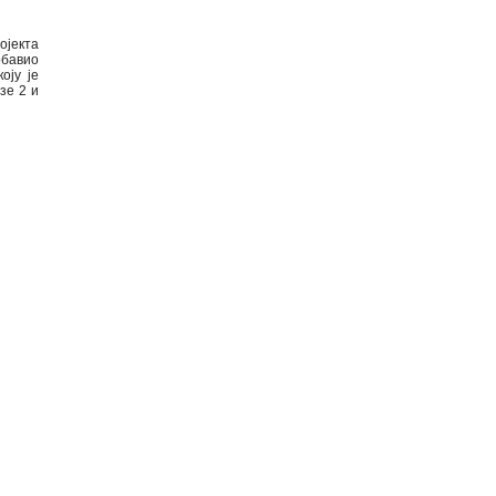
ојекта
обавио
оју је
зе 2 и