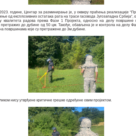
8.2023. године, Центар за разминирање je, у оквиру праћења реализације “Пр
ење од експлозивних остатака рата на траси гасовода Југозападна Србија“, 
у квалитета радова према Фази 1 Пројекта, односно на делу површинe к
 претражио до дубине од 50 цм. Такође, обављена је и контрола на делу Фа
 на површинама које су претражене до 3м дубине.
ликом нису утврђене критичне грешке одређене овим пројектом.