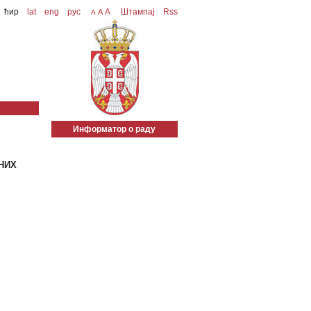
ћир
lat
eng
рус
A
Штампај
Rss
A
A
Информатор о раду
НИХ