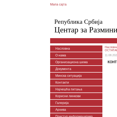
Мапа сајта
Република Србија
Центар за Размин
Насловн
Насловна
ОСТАТАК
О нама
11.08.202
КОНТ
Организациона шема
Документа
Минска ситуација
Контакти
Најчешћа питања
Корисни линкови
Галерија
Архива
Приступ информацијама