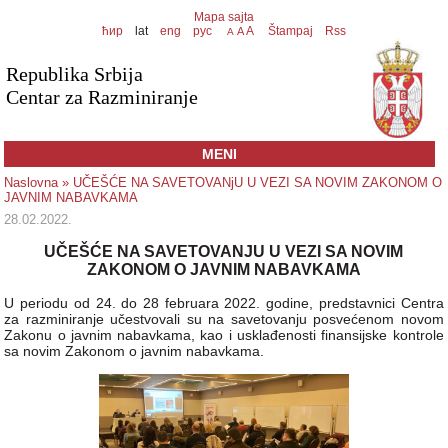
Mapa sajta
ћир
lat
eng
рус
A
Štampaj
Rss
A
A
Republika Srbija
Centar za Razminiranje
MENI
Naslovna
» UČEŠĆE NA SAVETOVANjU U VEZI SA NOVIM ZAKONOM O
JAVNIM NABAVKAMA
28.02.2022.
UČEŠĆE NA SAVETOVANJU U VEZI SA NOVIM
ZAKONOM O JAVNIM NABAVKAMA
U periodu od 24. do 28 februara 2022. godine, predstavnici Centra
za razminiranje učestvovali su na savetovanju posvećenom novom
Zakonu o javnim nabavkama, kao i usklađenosti finansijske kontrole
sa novim Zakonom o javnim nabavkama.