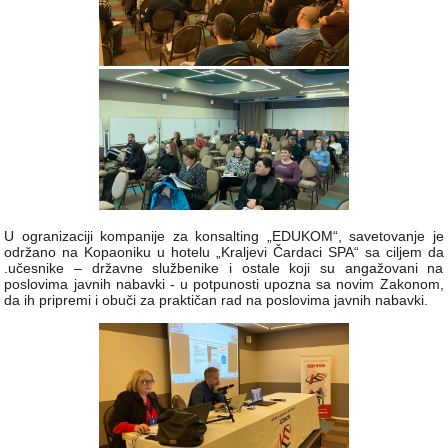
U ogranizaciji kompanije za konsalting „EDUKOM“, savetovanje je
održano na Kopaoniku u hotelu „Kraljevi Čardaci SPA“ sa ciljem da
.učesnike – državne službenike i ostale koji su angažovani na
poslovima javnih nabavki - u potpunosti upozna sa novim Zakonom,
da ih pripremi i obuči za praktičan rad na poslovima javnih nabavki.